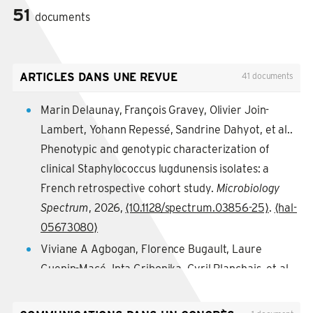
51
documents
ARTICLES DANS UNE REVUE
41 documents
Marin Delaunay, François Gravey, Olivier Join-
Lambert, Yohann Repessé, Sandrine Dahyot, et al..
Phenotypic and genotypic characterization of
clinical Staphylococcus lugdunensis isolates: a
French retrospective cohort study.
Microbiology
Spectrum
, 2026,
⟨10.1128/spectrum.03856-25⟩
.
⟨hal-
05673080⟩
Viviane A Agbogan, Florence Bugault, Laure
Guenin-Macé, Inta Gribonika, Cyril Planchais, et al..
A skin colonizer disrupts inflammatory and humoral
immune defenses in hidradenitis suppurativa.
EMBO