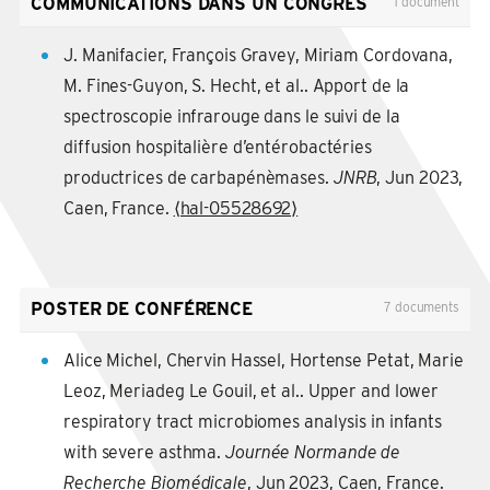
COMMUNICATIONS DANS UN CONGRÈS
1 document
Molecular Medicine
, 2026, 18 (5), pp.1744 - 1770.
⟨10.1038/s44321-026-00407-7⟩
.
⟨pasteur-
J. Manifacier, François Gravey, Miriam Cordovana,
05630538⟩
M. Fines-Guyon, S. Hecht, et al.. Apport de la
spectroscopie infrarouge dans le suivi de la
Amélie Blanchetière, Charles Dolladille, Isabelle
diffusion hospitalière d’entérobactéries
Goyer, Olivier Join-Lambert, Laura Fazilleau. State
productrices de carbapénèmases.
JNRB
, Jun 2023,
of the Art of Probiotic Use in Neonatal Intensive
Caen, France.
⟨hal-05528692⟩
Care Units in French-Speaking European Countries.
Children
, 2023, 10 (12), pp.1889.
⟨10.3390/children10121889⟩
.
⟨hal-05474282⟩
Claire Tinévez, Philippe Lehours, Anne-Gaëlle Ranc,
POSTER DE CONFÉRENCE
7 documents
Yaniss Belaroussi, Charles Cazanave, et al..
Alice Michel, Chervin Hassel, Hortense Petat, Marie
Multicenter Retrospective Study of Vascular
Leoz, Meriadeg Le Gouil, et al.. Upper and lower
Infections and Endocarditis Caused by
respiratory tract microbiomes analysis in infants
Campylobacter spp., France.
Emerging Infectious
with severe asthma.
Journée Normande de
Diseases
, 2023, 29 (3), pp.484-492.
Recherche Biomédicale
, Jun 2023, Caen, France.
⟨10.3201/eid2903.221417⟩
.
⟨hal-04132739v2⟩