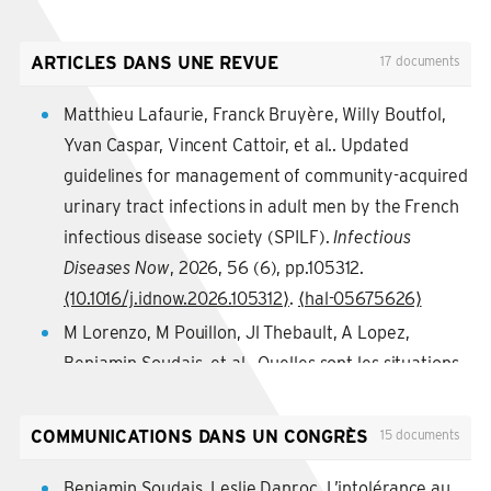
ARTICLES DANS UNE REVUE
17 documents
Matthieu Lafaurie, Franck Bruyère, Willy Boutfol,
Yvan Caspar, Vincent Cattoir, et al.. Updated
guidelines for management of community-acquired
urinary tract infections in adult men by the French
infectious disease society (SPILF).
Infectious
Diseases Now
, 2026, 56 (6), pp.105312.
⟨10.1016/j.idnow.2026.105312⟩
.
⟨hal-05675626⟩
M Lorenzo, M Pouillon, Jl Thebault, A Lopez,
Benjamin Soudais, et al.. Quelles sont les situations
de départ prévalentes en médecine générale pour
le 2e cycle ?.
Exercer. La revue francophone de
COMMUNICATIONS DANS UN CONGRÈS
15 documents
médecine générale
, 2025, 36 (216), pp.376-382.
⟨10.56746/EXERCER.2025.216.376⟩
.
⟨hal-05483879⟩
Benjamin Soudais, Leslie Danroc. L’intolérance au