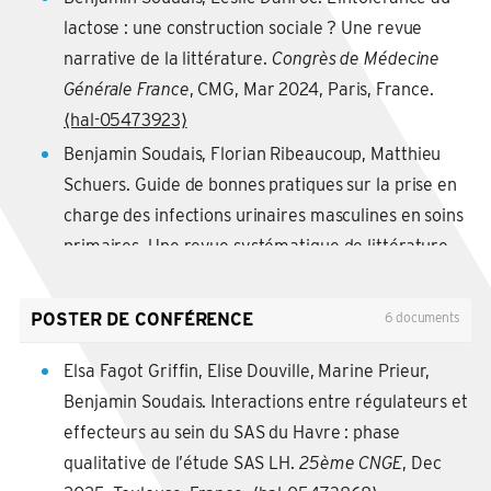
lactose : une construction sociale ? Une revue
Mathieu Lorenzo, Maud Pouillon, Jl Thebault,
narrative de la littérature.
Congrès de Médecine
Antonio Lopez, Benjamin Soudais, et al.. Quelles
Générale France
, CMG, Mar 2024, Paris, France.
sont les situations de départ prévalentes en
⟨hal-05473923⟩
médecine générale pour le 2e cycle ? Procédure de
sélection pour aboutir à un référentiel.
Exercer. La
Benjamin Soudais, Florian Ribeaucoup, Matthieu
revue francophone de médecine générale
, 2025, 36
Schuers. Guide de bonnes pratiques sur la prise en
(216), pp.376-382.
charge des infections urinaires masculines en soins
⟨10.56746/EXERCER.2025.216.376⟩
.
⟨hal-05473711⟩
primaires. Une revue systématique de littérature.
Congrès National des Généralistes Enseignants
,
Lucille Pellerin, Benjamin Soudais, M Godin, Julien
CNGE, Dec 2023, Lyon, France.
⟨hal-05473930⟩
Perrotte, Paul Thillard, et al.. Un partenariat entre
POSTER DE CONFÉRENCE
6 documents
étudiants en médecine et en théâtre pour
Pauline Jeanmougin, Benjamin Soudais, Philippe
appréhender les émotions..
Exercer. La revue
Elsa Fagot Griffin, Elise Douville, Marine Prieur,
Vella. Fluoroquinolones ou pas ?.
Congrès du
francophone de médecine générale
, 2025, 36 (212),
Benjamin Soudais. Interactions entre régulateurs et
Collège National des Généralistes Enseignants
,
pp.184-190.
⟨10.56746/EXERCER.2025.212.184⟩
.
⟨hal-
effecteurs au sein du SAS du Havre : phase
CNGE, Nov 2023, Lyon, France.
⟨hal-04533826⟩
05483853⟩
qualitative de l’étude SAS LH.
25ème CNGE
, Dec
Benjamin Soudais. Mesure au cabinet / automesure