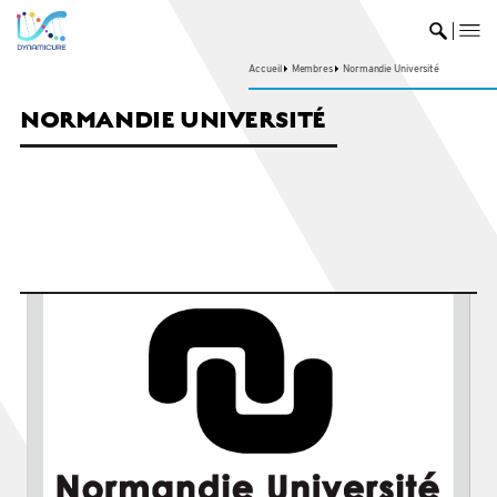
me
Ouvrir 
Accueil
Membres
Normandie Université
NORMANDIE UNIVERSITÉ